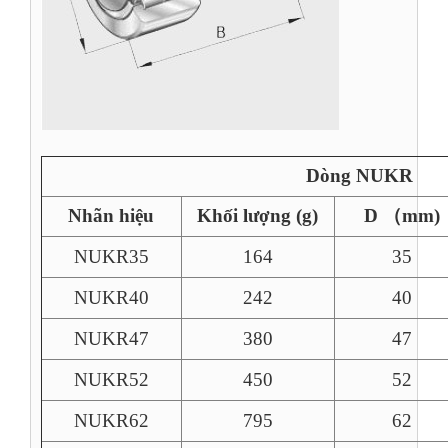
Dòng NUKR
Nhãn hiệu
Khối lượng (g)
D
（
mm)
NUKR35
164
35
NUKR40
242
40
NUKR47
380
47
NUKR52
450
52
NUKR62
795
62