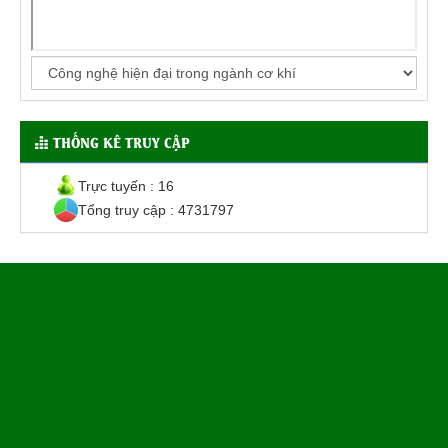
THỐNG KÊ TRUY CẬP
Trực tuyến : 16
Tổng truy cập : 4731797