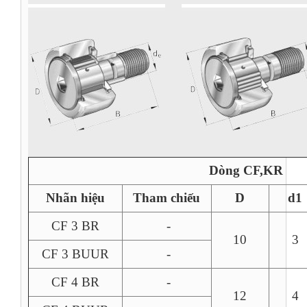
Dòng CF,KR
Nhãn hiệu
Tham chiếu
D
d1
CF 3 BR
-
10
3
CF 3 BUUR
-
CF 4 BR
-
12
4