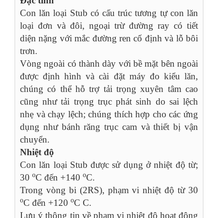
Đặc tính
Con lăn loại Stub có cấu trúc tương tự con lăn
loại đơn và đôi, ngoại trừ đường ray có tiết
diện nặng với mắc đường ren cố định và lỗ bôi
trơn.
Vòng ngoài có thành dày với bề mặt bên ngoài
được định hình và cài đặt máy đo kiểu lăn,
chúng có thể hỗ trợ tải trọng xuyên tâm cao
cũng như tải trọng trục phát sinh do sai lệch
nhẹ và chạy lệch; chúng thích hợp cho các ứng
dụng như bánh răng trục cam và thiết bị vận
chuyển.
Nhiệt độ
Con lăn loại Stub được sử dụng ở nhiệt độ từ;
o
o
30
C đến +140
C.
Trong vòng bi (2RS), phạm vi nhiệt độ từ 30
o
o
C đến +120
C C.
Lưu ý thông tin về phạm vi nhiệt độ hoạt động