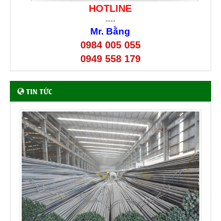
HOTLINE
----
Mr. Bằng
0984 005 055
0949 558 179
TIN TỨC