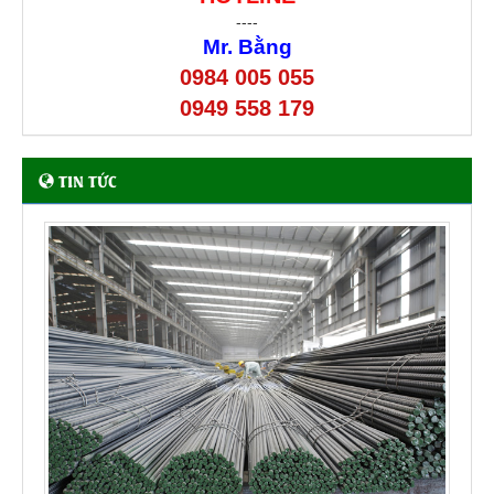
----
Mr. Bằng
0984 005 055
0949 558 179
TIN TỨC