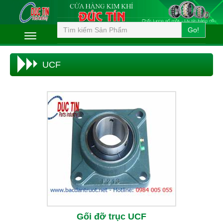
Go!
UCF
Gối đỡ trục UCF