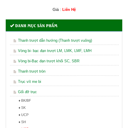
Giá :
Liên Hệ
DANH MỤC SẢN PHẨM
Thanh trượt dẫn hướng (Thanh trượt vuông)
Vòng bi- bạc đạn trượt LM, LMK, LMF, LMH
Vòng bi-Bạc đạn trượt khối SC, SBR
Thanh trượt tròn
Trục vít me bi
Gối đỡ trục
♦ BK/BF
♦ SK
♦ UCP
♦ SH