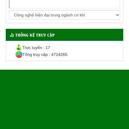
THỐNG KÊ TRUY CẬP
Trực tuyến : 17
Tổng truy cập : 4714265